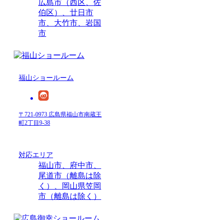
広島市（西区、佐
伯区）、廿日市
市、大竹市、岩国
市
福山ショールーム
〒721-0973 広島県福山市南蔵王
町2丁目9-38
対応エリア
福山市、府中市、
尾道市（離島は除
く）、岡山県笠岡
市（離島は除く）