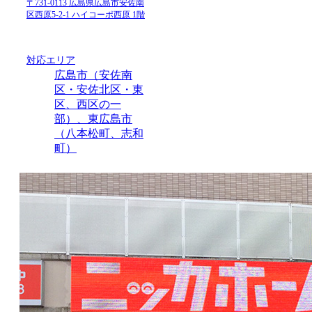
〒731-0113 広島県広島市安佐南
区西原5-2-1 ハイコーポ西原 1階
対応エリア
広島市（安佐南
区・安佐北区・東
区、西区の一
部）、東広島市
（八本松町、志和
町）