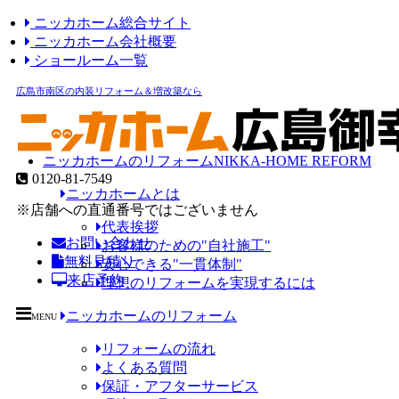
ニッカホーム総合サイト
ニッカホーム会社概要
ショールーム一覧
広島市南区の内装リフォーム＆増改築なら
ニッカホームのリフォーム
NIKKA-HOME REFORM
0120-81-7549
ニッカホームとは
※店舗への直通番号ではございません
代表挨拶
お問い合わせ
お客様のための"自社施工"
無料見積り
安心できる"一貫体制"
来店予約
理想のリフォームを実現するには
ニッカホームのリフォーム
MENU
リフォームの流れ
よくある質問
保証・アフターサービス