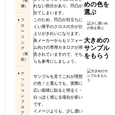
（複
めの色を
れない部分があり、凹凸が
層）
選ぶ
出てしまいます。
このため、凹凸が目立ちに
フ
ロ
くい厚手のクロスの方が仕
ー
上りがきれいになります。
リ
大きめの
各メーカーからもリフォー
ン
サンプル
ム向けの専用カタログが用
グ
（無
意されていますので、そち
をもらう
垢）
らも参考にしましょう。
ク
サンプルを見てこれが理想
ッ
の色！と選んでも、実際に
シ
広い面積に貼ると明るく・
ョ
ン
白っぽく感じる場合が多い
フ
です。
ロ
イメージよりも、少し濃い
ア