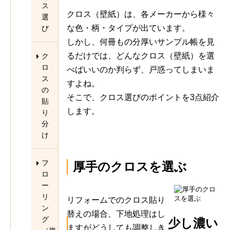
ス
クロス（壁紙）は、各メーカーから様々
選
な色・柄・タイプが出ています。
び
しかし、何冊もの分厚いサンプル帳を見
るだけでは、どんなクロス（壁紙）を選
ク
ロ
べばいいのか判らず、戸惑ってしまいま
ス
すよね。
の
そこで、クロス選びのポイントを3点紹介
貼
します。
り
分
け
フ
厚手のクロスを選ぶ
ロ
ー
リ
リフォームでのクロス貼り
ン
替えの場合、下地処理はし
グ
少し濃い
ますがどうしても調整しき