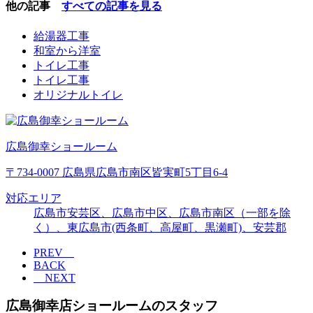
他の記事
すべての記事を見る
給湯器工事
和室から洋室
トイレ工事
トイレ工事
オリジナルトイレ
広島御幸ショールーム
〒734-0007 広島県広島市南区皆実町5丁目6-4
対応エリア
広島市安芸区、広島市中区、広島市南区（一部を除
く）、東広島市(西条町、高屋町、黒瀬町)、安芸郡
PREV
BACK
NEXT
広島御幸店ショールームのスタッフ