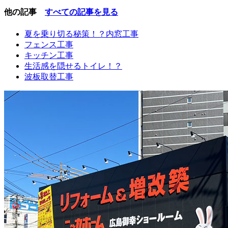
他の記事
すべての記事を見る
夏を乗り切る秘策！？内窓工事
フェンス工事
キッチン工事
生活感を隠せるトイレ！？
波板取替工事